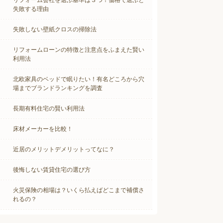
リフォーム会社を選ぶ基準は３つ！価格で選ぶと
失敗する理由
失敗しない壁紙クロスの掃除法
リフォームローンの特徴と注意点をふまえた賢い
利用法
北欧家具のベッドで眠りたい！有名どころから穴
場までブランドランキングを調査
長期有料住宅の賢い利用法
床材メーカーを比較！
近居のメリットデメリットってなに？
後悔しない賃貸住宅の選び方
火災保険の相場は？いくら払えばどこまで補償さ
れるの？