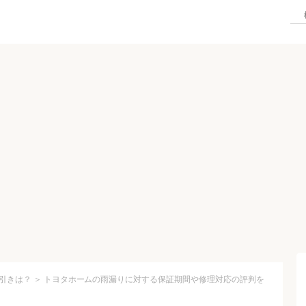
引きは？
＞
トヨタホームの雨漏りに対する保証期間や修理対応の評判を