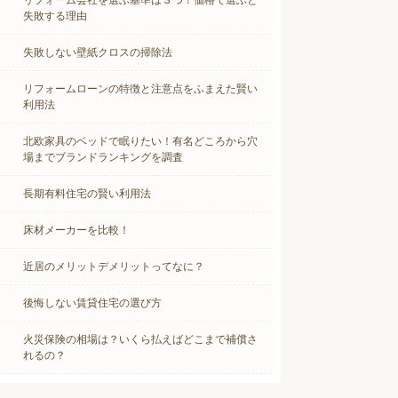
リフォーム会社を選ぶ基準は３つ！価格で選ぶと
失敗する理由
失敗しない壁紙クロスの掃除法
リフォームローンの特徴と注意点をふまえた賢い
利用法
北欧家具のベッドで眠りたい！有名どころから穴
場までブランドランキングを調査
長期有料住宅の賢い利用法
床材メーカーを比較！
近居のメリットデメリットってなに？
後悔しない賃貸住宅の選び方
火災保険の相場は？いくら払えばどこまで補償さ
れるの？