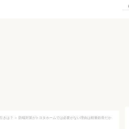
引きは？
＞
防蟻対策がトヨタホームでは必要がない理由は軽量鉄骨だか