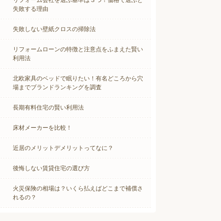
リフォーム会社を選ぶ基準は３つ！価格で選ぶと
失敗する理由
失敗しない壁紙クロスの掃除法
リフォームローンの特徴と注意点をふまえた賢い
利用法
北欧家具のベッドで眠りたい！有名どころから穴
場までブランドランキングを調査
長期有料住宅の賢い利用法
床材メーカーを比較！
近居のメリットデメリットってなに？
後悔しない賃貸住宅の選び方
火災保険の相場は？いくら払えばどこまで補償さ
れるの？