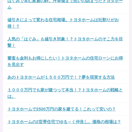
はぐみで育む家族の絆。坪単価まで思いの詰まったトヨタホー
ム
値引きによって変わる住宅相場。トヨタホームは社割りがお
得！？
人気の「はぐみ」も値引き対象！？トヨタホームのそこ力を目
撃！
審査も金利もお得にしたい！トヨタホームの住宅ローンにお得
を見出す
あのトヨタホームが１５００万円で！？夢を現実する方法
１０００万円でも家が建つって本当！？トヨタホームの戦略と
は。
トヨタホームで2500万円の家を建てる！これって安いの？
トヨタホームの2世帯住宅でゆる～く仲良し。価格の相場は？