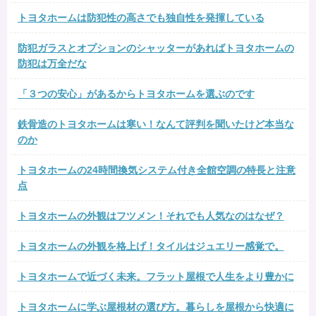
トヨタホームは防犯性の高さでも独自性を発揮している
防犯ガラスとオプションのシャッターがあればトヨタホームの
防犯は万全だな
「３つの安心」があるからトヨタホームを選ぶのです
鉄骨造のトヨタホームは寒い！なんて評判を聞いたけど本当な
のか
トヨタホームの24時間換気システム付き全館空調の特長と注意
点
トヨタホームの外観はフツメン！それでも人気なのはなぜ？
トヨタホームの外観を格上げ！タイルはジュエリー感覚で。
トヨタホームで近づく未来。フラット屋根で人生をより豊かに
トヨタホームに学ぶ屋根材の選び方。暮らしを屋根から快適に