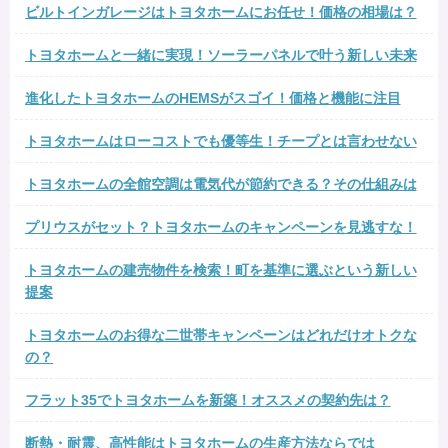
ビルトインガレージはトヨタホームにお任せ！価格の相場は？
トヨタホームと一緒に実現！ソーラーパネルで叶う新しい未来
進化したトヨタホームのHEMSがスゴイ！価格と機能に注目
トヨタホームはローコストでも優等生！チープとは言わせない
トヨタホームの全館空調は電気代が節約できる？その仕組みは
プリウスがセット？トヨタホームのキャンペーンを見逃すな！
トヨタホームの建売物件を検索！町を基準に選ぶという新しい
提案
トヨタホームのお得な二世帯キャンペーンはどれだけオトクな
の？
フラット35でトヨタホームを新築！オススメの契約先は？
断熱・耐震、高性能はトヨタホームの生産方法ならでは