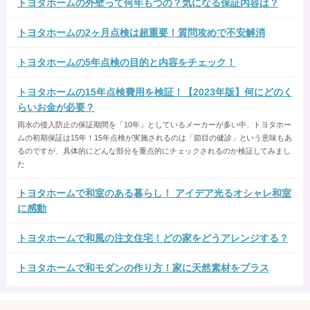
トヨタホームの外壁って何年もつの？気になる保証内容は？
トヨタホームの2ヶ月点検は超重要！質問攻めで不安解消
トヨタホームの5年点検の目的と内容をチェック！
トヨタホームの15年点検費用を検証！【2023年版】何にどのく
らいお金が必要？
雨水の侵入防止の保証期間を「10年」としているメーカーが多い中、トヨタホー
ムの初期保証は15年！15年点検が実施されるのは「節目の健診」という意味もあ
るのですが、具体的にどんな部分を重点的にチェックされるのか検証してみまし
た
トヨタホームで和室のある暮らし！ アイデア光るオシャレ和室
に感動
トヨタホームで和風の注文住宅！どの家をどうアレンジする？
トヨタホームで和モダンの作り方！家に天然素材をプラス