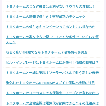
トヨタホームのつなぎ融資は金利が安い？ウワサの真相は！
トヨタホームの建売で値引き！交渉成功のテクニック
トヨタホームの値引きキャンペーンってホントにお得なのか
トヨタホームの家を中古で探し中！どんな条件で、いくらで買
える？
明るく広い3階建てならトヨタホーム？価格情報を調査！
ビルトインガレージはトヨタホームにお任せ！価格の相場は？
トヨタホームと一緒に実現！ソーラーパネルで叶う新しい未来
進化したトヨタホームのHEMSがスゴイ！価格と機能に注目
トヨタホームはローコストでも優等生！チープとは言わせない
トヨタホームの全館空調は電気代が節約できる？その仕組みは