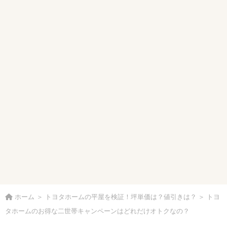
ホーム
＞
トヨタホームの平屋を検証！坪単価は？値引きは？
＞
トヨ
タホームのお得な二世帯キャンペーンはどれだけオトクなの？